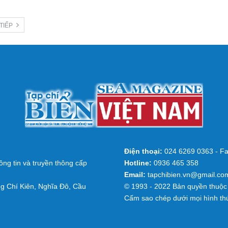
 TIẾP
Điện thoại:
024 6269 0363 - Fa
ng tin và truyền thông cấp
Hotline:
0936 465 358
Email:
tapchibien.vn@gmail.co
g Chí Kiên, Nghĩa Đô, Cầu
© 1993 - 2022 Bản quyền thuộc 
Cấm sao chép dưới mọi hình th