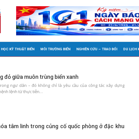
 HỌC KỸ THUẬT BIỂN
MÔI TRƯỜNG BIỂN
NGHIÊN CỨU – TRAO ĐỔI
DU LỊCH
ng đỏ giữa muôn trùng biển xanh
 trong ngư dân – đó không chỉ là yêu cầu của công tác xây dựng
mệnh lệnh từ thực tiễn…
óa tâm linh trong củng cố quốc phòng ở đặc khu