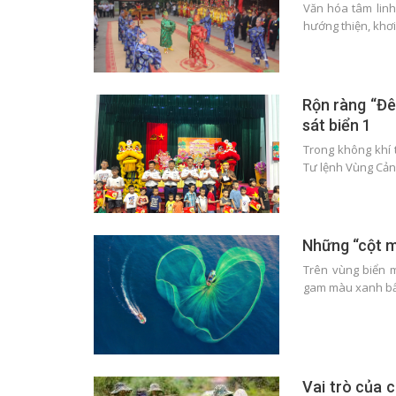
Văn hóa tâm linh 
hướng thiện, khơ
Rộn ràng “Đê
sát biển 1
Trong không khí 
Tư lệnh Vùng Cản
Những “cột m
Trên vùng biển 
gam màu xanh bấ
Vai trò của 