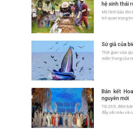
hệ sinh thái
Mô hình bảo tồn t
trò quan trọng tr
Sứ giả của b
Thời gian vừa qu
miền Trung của n
Bán kết Hoa
nguyên mới
Tối 23/5, đêm bán
đầy sắc màu và c