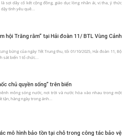
là sợi dây cố kết cộng đồng, giáo dục lòng nhân ái, vị tha, ý thức
i dậy tình yêu quê…
m hội Trăng rằm” tại Hải đoàn 11/ BTL Vùng Cảnh
tưng bừng của ngày Tết Trung thu, tối 01/10/2025, Hải đoàn 11, Bộ
h sát biển 1 tổ chức…
ốc chủ quyền sống” trên biển
mênh mông sóng nước, nơi trời và nước hòa vào nhau trong một
t tận, hàng ngày trong ánh…
các mô hình bảo tồn tại chỗ trong công tác bảo vệ