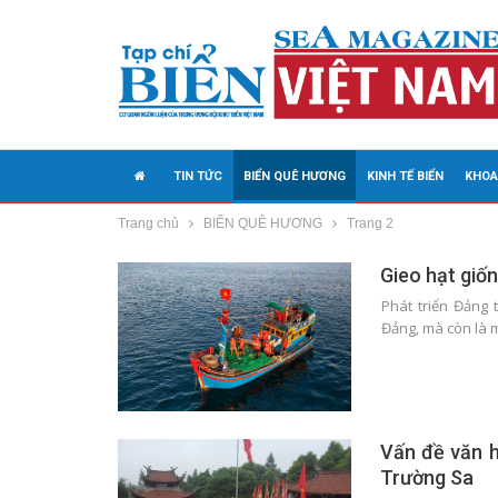
TIN TỨC
BIỂN QUÊ HƯƠNG
KINH TẾ BIỂN
KHOA
Trang chủ
BIỂN QUÊ HƯƠNG
Trang 2
MEDIA
Gieo hạt giố
Phát triển Đảng
Đảng, mà còn là 
Vấn đề văn h
Trường Sa