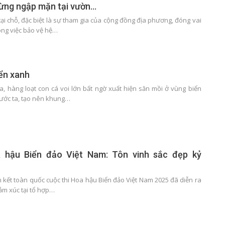
 rừng ngập mặn tại vườn…
ại chỗ, đặc biệt là sự tham gia của cộng đồng địa phương, đóng vai
ong việc bảo vệ hệ…
iển xanh
a, hàng loạt con cá voi lớn bất ngờ xuất hiện săn mồi ở vùng biển
ước ta, tạo nên khung…
 hậu Biển đảo Việt Nam: Tôn vinh sắc đẹp kỷ
 kết toàn quốc cuộc thi Hoa hậu Biển đảo Việt Nam 2025 đã diễn ra
ảm xúc tại tổ hợp…