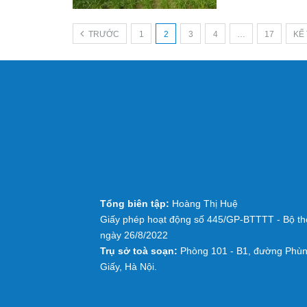
TRƯỚC
1
2
3
4
…
17
KẾ
Tổng biên tập:
Hoàng Thị Huệ
Giấy phép hoạt động số 445/GP-BTTTT - Bộ thô
ngày 26/8/2022
Trụ sở toà soạn:
Phòng 101 - B1, đường Phùn
Giấy, Hà Nội.