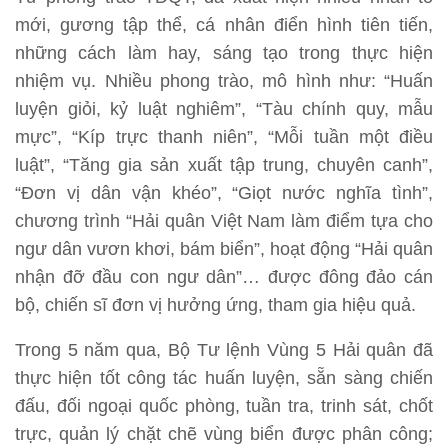
mới, gương tập thể, cá nhân điển hình tiên tiến,
những cách làm hay, sáng tạo trong thực hiện
nhiệm vụ. Nhiều phong trào, mô hình như: “Huấn
luyện giỏi, kỷ luật nghiêm”, “Tàu chính quy, mẫu
mực”, “Kíp trực thanh niên”, “Mỗi tuần một điều
luật”, “Tăng gia sản xuất tập trung, chuyên canh”,
“Đơn vị dân vận khéo”, “Giọt nước nghĩa tình”,
chương trình “Hải quân Việt Nam làm điểm tựa cho
ngư dân vươn khơi, bám biển”, hoạt động “Hải quân
nhận đỡ đầu con ngư dân”… được đông đảo cán
bộ, chiến sĩ đơn vị hưởng ứng, tham gia hiệu quả.
Trong 5 năm qua, Bộ Tư lệnh Vùng 5 Hải quân đã
thực hiện tốt công tác huấn luyện, sẵn sàng chiến
đấu, đối ngoại quốc phòng, tuần tra, trinh sát, chốt
trực, quản lý chặt chẽ vùng biển được phân công;