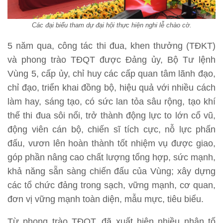
Các đại biểu tham dự đại hội thực hiện nghi lễ chào cờ.
5 năm qua, công tác thi đua, khen thưởng (TĐKT)
và phong trào TĐQT được Đảng ủy, Bộ Tư lệnh
Vùng 5, cấp ủy, chỉ huy các cấp quan tâm lãnh đạo,
chỉ đạo, triển khai đồng bộ, hiệu quả với nhiều cách
làm hay, sáng tạo, có sức lan tỏa sâu rộng, tạo khí
thế thi đua sôi nổi, trở thành động lực to lớn cổ vũ,
động viên cán bộ, chiến sĩ tích cực, nỗ lực phấn
đấu, vươn lên hoàn thành tốt nhiệm vụ được giao,
góp phần nâng cao chất lượng tổng hợp, sức mạnh,
khả năng sẵn sàng chiến đấu của Vùng; xây dựng
các tổ chức đảng trong sạch, vững mạnh, cơ quan,
đơn vị vững mạnh toàn diện, mẫu mực, tiêu biểu.
Từ phong trào TĐQT, đã xuất hiện nhiều nhân tố