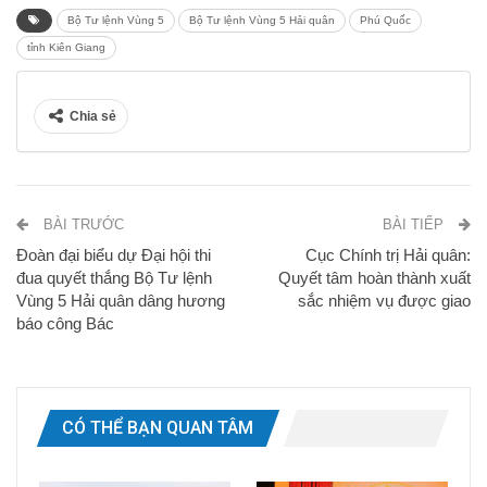
Bộ Tư lệnh Vùng 5
Bộ Tư lệnh Vùng 5 Hải quân
Phú Quốc
tỉnh Kiên Giang
Chia sẻ
BÀI TRƯỚC
BÀI TIẾP
Đoàn đại biểu dự Đại hội thi
Cục Chính trị Hải quân:
đua quyết thắng Bộ Tư lệnh
Quyết tâm hoàn thành xuất
Vùng 5 Hải quân dâng hương
sắc nhiệm vụ được giao
báo công Bác
CÓ THỂ BẠN QUAN TÂM