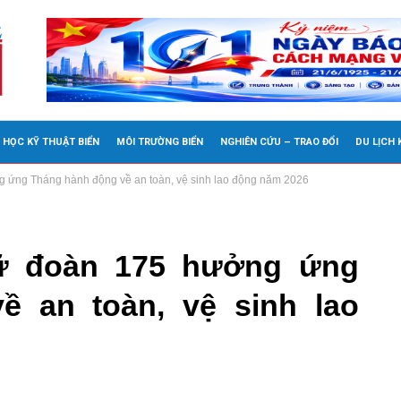
 HỌC KỸ THUẬT BIỂN
MÔI TRƯỜNG BIỂN
NGHIÊN CỨU – TRAO ĐỔI
DU LỊCH
g ứng Tháng hành động về an toàn, vệ sinh lao động năm 2026
Lữ đoàn 175 hưởng ứng
ề an toàn, vệ sinh lao