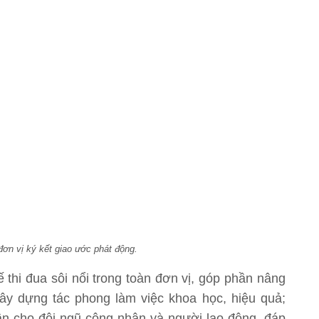
đơn vị ký kết giao ước phát động.
 thi đua sôi nổi trong toàn đơn vị, góp phần nâng
xây dựng tác phong làm việc khoa học, hiệu quả;
thần cho đội ngũ công nhân và người lao động, đáp