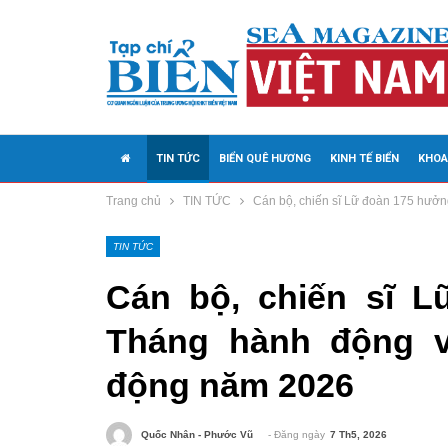
TIN TỨC
BIỂN QUÊ HƯƠNG
KINH TẾ BIỂN
KHOA
Trang chủ
TIN TỨC
Cán bộ, chiến sĩ Lữ đoàn 175 hưởn
MEDIA
TIN TỨC
Cán bộ, chiến sĩ 
Tháng hành động v
động năm 2026
- Đăng ngày
7 Th5, 2026
Quốc Nhân - Phước Vũ