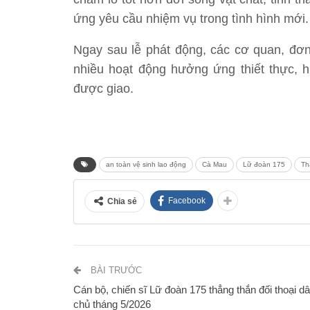
ứng yêu cầu nhiệm vụ trong tình hình mới.
Ngay sau lễ phát động, các cơ quan, đơn 
nhiều hoạt động hưởng ứng thiết thực, h
được giao.
an toàn vệ sinh lao động
Cà Mau
Lữ đoàn 175
Th
Facebook
Chia sẻ
BÀI TRƯỚC
Cán bộ, chiến sĩ Lữ đoàn 175 thẳng thắn đối thoại d
chủ tháng 5/2026