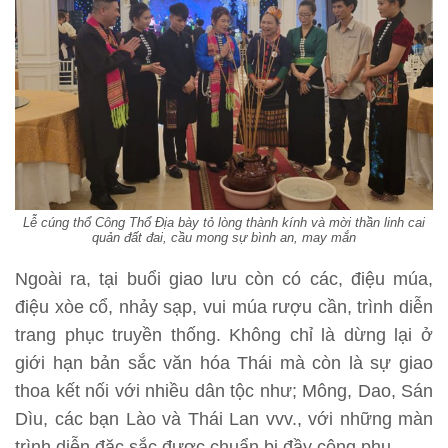
Lễ cúng thổ Công Thổ Địa bày tỏ lòng thành kính và mời thần linh cai
quản đất đai, cầu mong sự bình an, may mắn
Ngoài ra, tại buổi giao lưu còn có các, điệu múa,
điệu xòe cổ, nhảy sạp, vui múa rượu cần, trình diễn
trang phục truyền thống. Không chỉ là dừng lại ở
giới hạn bản sắc văn hóa Thái mà còn là sự giao
thoa kết nối với nhiều dân tộc như; Mông, Dao, Sán
Dìu, các bạn Lào và Thái Lan vvv., với những màn
trình diễn đặc sắc được chuẩn bị đầy công phu.