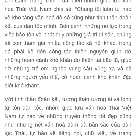
Chị Cầm Trang Thơ – đại diện nhóm giao lưu văn
hóa Thái Việt Nam chia sẻ: “Chúng tôi luôn tự hào
về kho tàng văn hoá đồ sộ cũng như tinh thần đoàn
kết của dân tộc mình. Bên cạnh những nỗ lực trong
việc bảo tồn và phát huy những giá trị di sản, chúng
tôi còn tham gia nhiều công tác xã hội khác, trong
đó phải kể đến công tác thiện nguyện giúp đỡ
những hoàn cảnh khó khăn do thiên tai bão lũ, giúp
đỡ những trẻ em nghèo vùng sâu vùng xa và cả
những người yếu thế, có hoàn cảnh khó khăn đặc
biệt khó khăn”.
Với tinh thần đoàn kết, tương thân tương ái và lòng
tự tôn dân tộc, nhóm giao lưu văn hóa Thái Việt
Nam tự hào về những truyền thống tốt đẹp cũng
như những nét văn hoá đậm đà bản sắc của dân
tộc Thái, tự hào về tiếng nói, chữ viết, về trang