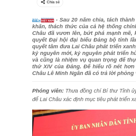
Chia sẻ
- Sau 20 năm chia, tách thành 
khăn, thách thức của cả hệ thống chính
Châu đã vươn lên, bứt phá mạnh mẽ, k
quyết Đại hội đại biểu Đảng bộ tỉnh l
quyết tâm đưa Lai Châu phát triển xan
kỷ nguyên mới, kỷ nguyên phát triển 
và cũng là nhiệm vụ quan trọng để thự
thứ XIV của Đảng. Để hiểu rõ nét hơn 
Châu Lê Minh Ngân đã có trả lời phỏng 
Phóng viên
:
Thưa đồng chí Bí thư Tỉnh ủ
để Lai Châu xác định mục tiêu phát triển x