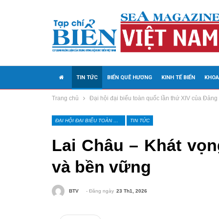
TIN TỨC
BIỂN QUÊ HƯƠNG
KINH TẾ BIỂN
KHOA
Trang chủ
Đại hội đại biểu toàn quốc lần thứ XIV của Đảng
MEDIA
ĐẠI HỘI ĐẠI BIỂU TOÀN QUỐC LẦN THỨ XIV CỦA ĐẢNG
TIN TỨC
Lai Châu – Khát vọn
và bền vững
- Đăng ngày
23 Th1, 2026
BTV