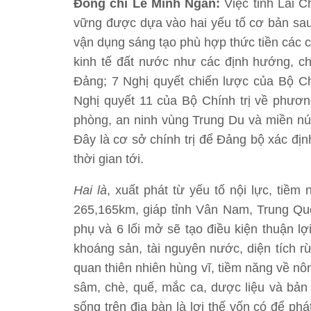
Đồng
chí Lê Minh Ngân:
Việc tỉnh Lai 
vững được dựa vào hai yếu tố cơ bản sa
vận dụng sáng tạo phù hợp thức tiền các 
kinh tế đất nước như các định hướng, ch
Đảng; 7 Nghị quyết chiến lược của Bộ Chí
Nghị quyết 11 của Bộ Chính trị về phươn
phòng, an ninh vùng Trung Du và miền n
Đây là cơ sở chính trị để Đảng bộ xác địn
thời gian tới.
Hai là
, xuất phát từ yếu tố nội lực, tiềm
265,165km, giáp tỉnh Vân Nam, Trung Qu
phụ và 6 lối mở sẽ tạo điều kiện thuận lợ
khoáng sản, tài nguyên nước, diện tích r
quan thiên nhiên hùng vĩ, tiềm năng về nô
sâm, chè, quế, mắc ca, dược liệu và bản
sống trên địa bàn là lợi thế vốn có để ph