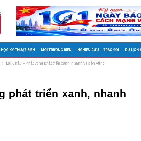
 HỌC KỸ THUẬT BIỂN
MÔI TRƯỜNG BIỂN
NGHIÊN CỨU – TRAO ĐỔI
DU LỊCH
Lai Châu – Khát vọng phát triển xanh, nhanh và bền vững
g phát triển xanh, nhanh