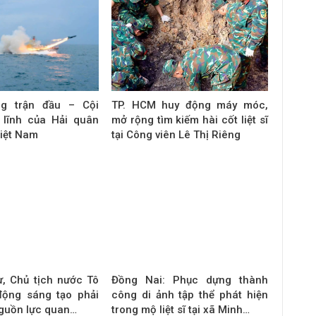
ng trận đầu – Cội
TP. HCM huy động máy móc,
 lĩnh của Hải quân
mở rộng tìm kiếm hài cốt liệt sĩ
iệt Nam
tại Công viên Lê Thị Riêng
ư, Chủ tịch nước Tô
Đồng Nai: Phục dựng thành
động sáng tạo phải
công di ảnh tập thể phát hiện
nguồn lực quan…
trong mộ liệt sĩ tại xã Minh…