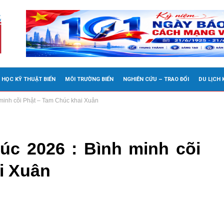
 HỌC KỸ THUẬT BIỂN
MÔI TRƯỜNG BIỂN
NGHIÊN CỨU – TRAO ĐỔI
DU LỊCH
minh cõi Phật – Tam Chúc khai Xuân
úc 2026 : Bình minh cõi
i Xuân