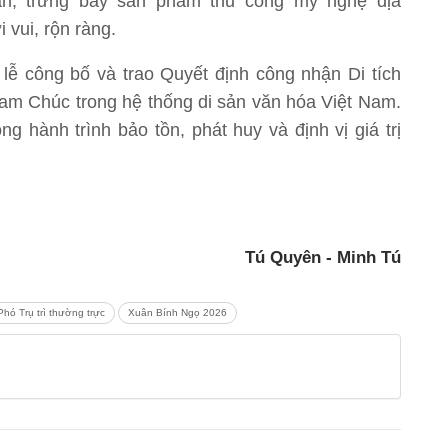
 an, trưng bày sản phẩm thủ công mỹ nghệ địa
vui, rộn ràng.
lễ công bố và trao Quyết định công nhận Di tích
 Tam Chúc trong hệ thống di sản văn hóa Việt Nam.
g hành trình bảo tồn, phát huy và định vị giá trị
Tú Quyên - Minh Tú
hó Trụ trì thường trực
Xuân Bính Ngọ 2026