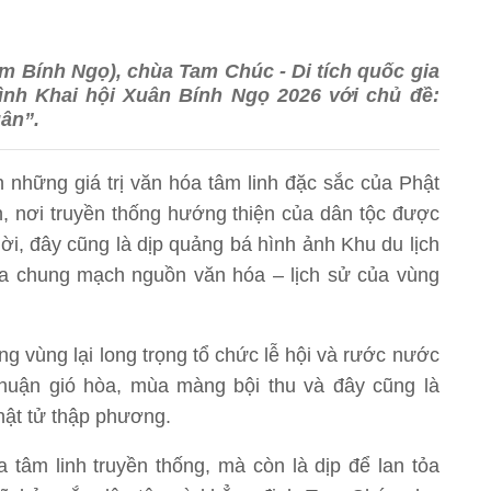
m Bính Ngọ), chùa Tam Chúc - Di tích quốc gia
rình Khai hội Xuân Bính Ngọ 2026 với chủ đề:
ân”.
những giá trị văn hóa tâm linh đặc sắc của Phật
, nơi truyền thống hướng thiện của dân tộc được
hời, đây cũng là dịp quảng bá hình ảnh Khu du lịch
òa chung mạch nguồn văn hóa – lịch sử của vùng
g vùng lại long trọng tổ chức lễ hội và rước nước
huận gió hòa, mùa màng bội thu và đây cũng là
Phật tử thập phương.
 tâm linh truyền thống, mà còn là dịp để lan tỏa