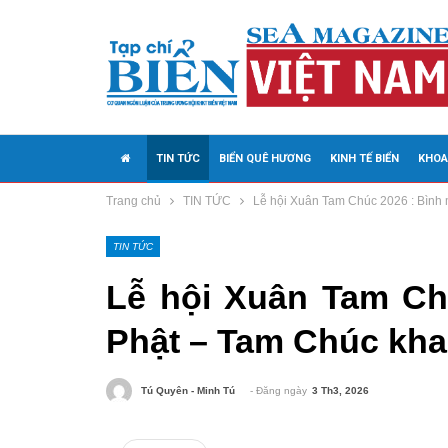
TIN TỨC
BIỂN QUÊ HƯƠNG
KINH TẾ BIỂN
KHOA
Trang chủ
TIN TỨC
Lễ hội Xuân Tam Chúc 2026 : Bình 
MEDIA
TIN TỨC
Lễ hội Xuân Tam Ch
Phật – Tam Chúc kha
- Đăng ngày
3 Th3, 2026
Tú Quyên - Minh Tú