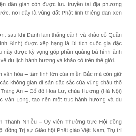
ện dân gian còn được lưu truyền tại địa phương
ớc, nơi đây là vùng đất Phật linh thiêng đan xen
n, sau khi Danh lam thắng cảnh và khảo cổ Quần
nh Bình) được xếp hạng là Di tích quốc gia đặc
iều này được kỳ vọng góp phần quảng bá hình ảnh
về du lịch hành hương và khảo cổ trên thế giới.
m văn hóa – tâm linh lớn của miền Bắc mà còn giữ
ối các không gian di sản đặc sắc của vùng châu thổ
g Tràng An – Cố đô Hoa Lư, chùa Hương (Hà Nội)
ớc Vân Long, tạo nên một trục hành hương và du
ch Thanh Nhiễu – Ủy viên Thường trực Hội đồng
 đồng Trị sự Giáo hội Phật giáo Việt Nam, Trụ trì