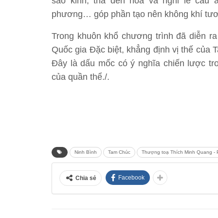
sao kinh, thả đèn hoa và nghi lễ cầu
phương… góp phần tạo nên không khí tươi 
Trong khuôn khổ chương trình đã diễn ra 
Quốc gia Đặc biệt, khẳng định vị thế của
Đây là dấu mốc có ý nghĩa chiến lược tron
của quần thể./.
Ninh Bình
Tam Chúc
Thượng toạ Thích Minh Quang - P
Facebook
Chia sẻ