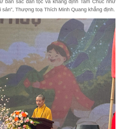
 giữ bản sắc dân tộc và khẳng định Tam Chúc như
i sản”, Thượng toạ Thích Minh Quang khẳng định.