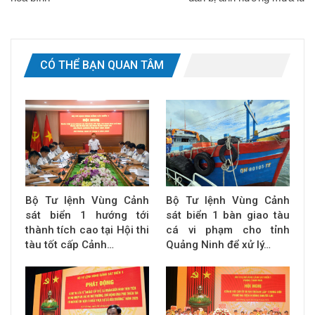
CÓ THỂ BẠN QUAN TÂM
Bộ Tư lệnh Vùng Cảnh
Bộ Tư lệnh Vùng Cảnh
sát biển 1 hướng tới
sát biển 1 bàn giao tàu
thành tích cao tại Hội thi
cá vi phạm cho tỉnh
tàu tốt cấp Cảnh…
Quảng Ninh để xử lý…