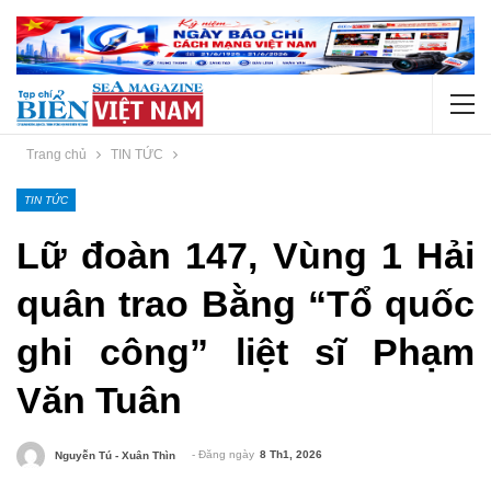
Trang chủ
TIN TỨC
TIN TỨC
Lữ đoàn 147, Vùng 1 Hải
quân trao Bằng “Tổ quốc
ghi công” liệt sĩ Phạm
Văn Tuân
- Đăng ngày
8 Th1, 2026
Nguyễn Tú - Xuân Thìn