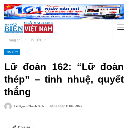
Trang chủ
TIN TỨC
TIN TỨC
Lữ đoàn 162: “Lữ đoàn
thép” – tinh nhuệ, quyết
thắng
- Đăng ngày
9 Th1, 2026
Lê Ngọc - Thanh Bình
Chia sẻ