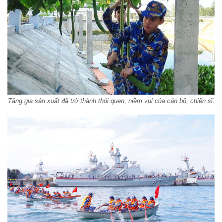
Tăng gia sản xuất đã trở thành thói quen, niềm vui của cán bộ, chiến sĩ.