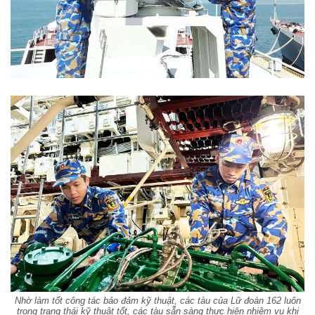
Nhờ làm tốt công tác bảo đảm kỹ thuật, các tàu của Lữ đoàn 162 luôn
trong trạng thái kỹ thuật tốt, các tàu sẵn sàng thực hiện nhiệm vụ khi