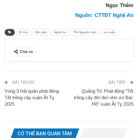
Ngọc Thêm
Nguồn: CTTĐT Nghệ An
Bí thư
Hội nghị
Nghệ An
Tết Nguyên đán
vui xuân
Chia sẻ
BÀI TRƯỚC
BÀI TIẾP
Vùng 3 Hải quân phát động
Quảng Trị: Phát động “Tết
Tết trồng cây xuân Ất Tỵ
trồng cây đời đời nhớ ơn Bác
2025
Hồ” xuân Ất Tỵ 2025
CÓ THỂ BẠN QUAN TÂM