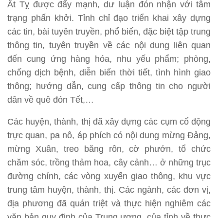
Ất Tỵ được đẩy mạnh, dư luận đón nhận với tâm
trạng phấn khởi. Tỉnh chỉ đạo triển khai xây dựng
các tin, bài tuyên truyền, phổ biến, đặc biệt tập trung
thông tin, tuyên truyền về các nội dung liên quan
đến cung ứng hàng hóa, nhu yếu phẩm; phòng,
chống dịch bệnh, diễn biến thời tiết, tình hình giao
thông; hướng dẫn, cung cấp thông tin cho người
dân về quê đón Tết,…
Các huyện, thành, thị đã xây dựng các cụm cổ động
trực quan, pa nô, áp phích có nội dung mừng Đảng,
mừng Xuân, treo băng rôn, cờ phướn, tổ chức
chăm sóc, trồng thảm hoa, cây cảnh… ở những trục
đường chính, các vòng xuyến giao thông, khu vực
trung tâm huyện, thành, thị. Các ngành, các đơn vị,
địa phương đã quán triệt và thực hiện nghiêm các
văn bản quy định của Trung ương, của tỉnh về thực