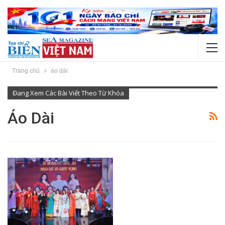
Trang chủ
áo dài
Đang Xem Các Bài Viết Theo Từ Khóa
Áo Dài