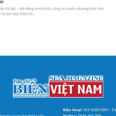
âu
tại Hà Nội – Đà Nẵng chính thức công bố chuỗi chương trình kích
h du lịch năm 2026 với…
Điện thoại:
024 6269 0363 - Fa
ng tin và truyền thông cấp
Hotline:
0936 465 358