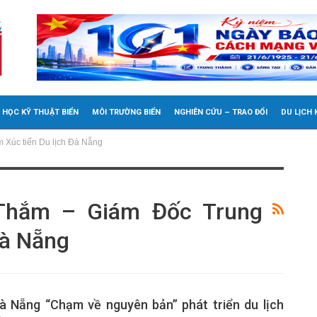
 HỌC KỸ THUẬT BIỂN
MÔI TRƯỜNG BIỂN
NGHIÊN CỨU – TRAO ĐỔI
DU LỊCH
 Xúc tiến Du lịch Đà Nẵng
Thắm – Giám Đốc Trung
Đà Nẵng
à Nẵng “Chạm về nguyên bản” phát triển du lịch