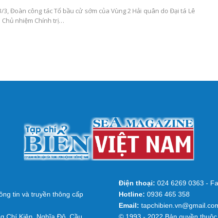
3/3, Đoàn công tác Tổ bầu cử sớm của Vùng 2 Hải quân do Đại tá Lê
 Chủ nhiệm Chính trị…
Điện thoại:
024 6269 0363 - Fa
ng tin và truyền thông cấp
Hotline:
0936 465 358
Email:
tapchibien.vn@gmail.co
g Chí Kiên, Nghĩa Đô, Cầu
© 1993 - 2022 Bản quyền thuộc 