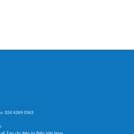
x: 024 6269 0363
m
về Tạp chí điện tử Biển Việt Nam.