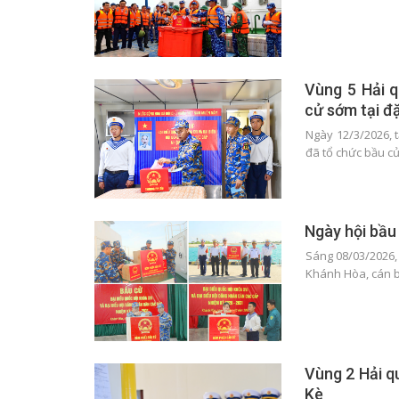
Vùng 5 Hải q
cử sớm tại đ
Ngày 12/3/2026, 
đã tổ chức bầu c
Ngày hội bầu
Sáng 08/03/2026, 
Khánh Hòa, cán b
Vùng 2 Hải q
Kè