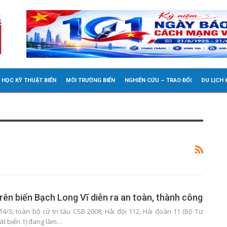
 HỌC KỸ THUẬT BIỂN
MÔI TRƯỜNG BIỂN
NGHIÊN CỨU – TRAO ĐỔI
DU LỊCH
rên biển Bạch Long Vĩ diễn ra an toàn, thành công
4/3, toàn bộ cử tri tàu CSB 2008, Hải đội 112, Hải đoàn 11 (Bộ Tư
át biển 1) đang làm…