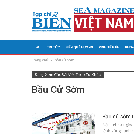
TIN TỨC
BIỂN QUÊ HƯƠNG
KINH TẾ BIỂN
KHOA
Trang chủ
bầu cử sớm
MEDIA
Đang Xem Các Bài Viết Theo Từ Khóa
Bầu Cử Sớm
Bầu cử sớm t
Đến 16h30 ngày 1
lệnh Vùng Cảnh s