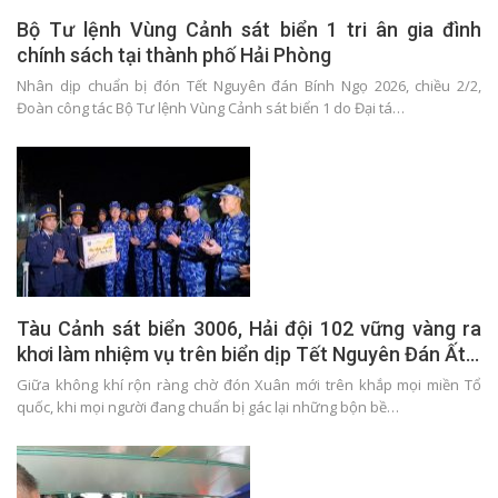
Bộ Tư lệnh Vùng Cảnh sát biển 1 tri ân gia đình
chính sách tại thành phố Hải Phòng
Nhân dịp chuẩn bị đón Tết Nguyên đán Bính Ngọ 2026, chiều 2/2,
Đoàn công tác Bộ Tư lệnh Vùng Cảnh sát biển 1 do Đại tá…
Tàu Cảnh sát biển 3006, Hải đội 102 vững vàng ra
khơi làm nhiệm vụ trên biển dịp Tết Nguyên Đán Ất…
Giữa không khí rộn ràng chờ đón Xuân mới trên khắp mọi miền Tổ
quốc, khi mọi người đang chuẩn bị gác lại những bộn bề…