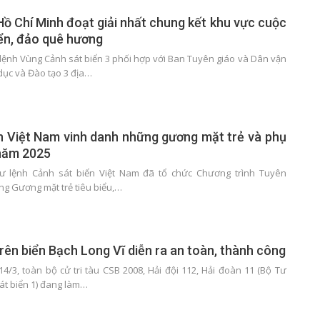
Hồ Chí Minh đoạt giải nhất chung kết khu vực cuộc
iển, đảo quê hương
 lệnh Vùng Cảnh sát biển 3 phối hợp với Ban Tuyên giáo và Dân vận
dục và Đào tạo 3 địa…
n Việt Nam vinh danh những gương mặt trẻ và phụ
 năm 2025
Tư lệnh Cảnh sát biển Việt Nam đã tổ chức Chương trình Tuyên
ng Gương mặt trẻ tiêu biểu,…
rên biển Bạch Long Vĩ diễn ra an toàn, thành công
4/3, toàn bộ cử tri tàu CSB 2008, Hải đội 112, Hải đoàn 11 (Bộ Tư
át biển 1) đang làm…