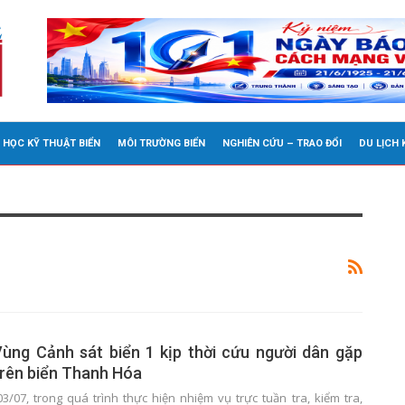
 HỌC KỸ THUẬT BIỂN
MÔI TRƯỜNG BIỂN
NGHIÊN CỨU – TRAO ĐỔI
DU LỊCH
ùng Cảnh sát biển 1 kịp thời cứu người dân gặp
 trên biển Thanh Hóa
3/07, trong quá trình thực hiện nhiệm vụ trực tuần tra, kiểm tra,