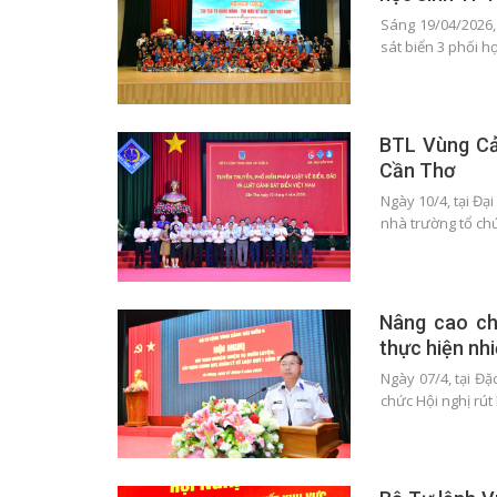
Sáng 19/04/2026,
sát biển 3 phối 
BTL Vùng Cản
Cần Thơ
Ngày 10/4, tại Đạ
nhà trường tổ ch
Nâng cao ch
thực hiện nhi
Ngày 07/4, tại Đặ
chức Hội nghị rú