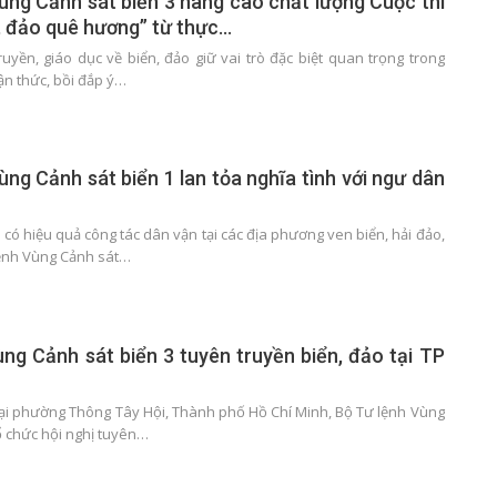
ùng Cảnh sát biển 3 nâng cao chất lượng Cuộc thi
, đảo quê hương” từ thực…
uyền, giáo dục về biển, đảo giữ vai trò đặc biệt quan trọng trong
ận thức, bồi đắp ý…
ùng Cảnh sát biển 1 lan tỏa nghĩa tình với ngư dân
n có hiệu quả công tác dân vận tại các địa phương ven biển, hải đảo,
lệnh Vùng Cảnh sát…
ùng Cảnh sát biển 3 tuyên truyền biển, đảo tại TP
tại phường Thông Tây Hội, Thành phố Hồ Chí Minh, Bộ Tư lệnh Vùng
ổ chức hội nghị tuyên…