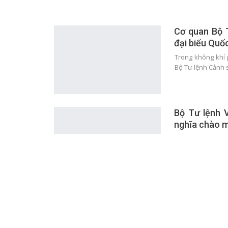
Cơ quan Bộ 
đại biểu Quố
Trong không khí 
Bộ Tư lệnh Cảnh s
Bộ Tư lệnh 
nghĩa chào 
Nhân dịp kỷ niệm
niệm 1986 năm Kh
Vùng Cảnh sá
Xuân Bính N
Trong không khí 