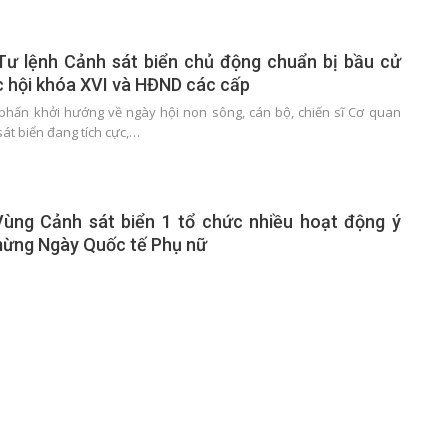
Tư lệnh Cảnh sát biển chủ động chuẩn bị bầu cử
c hội khóa XVI và HĐND các cấp
phấn khởi hướng về ngày hội non sông, cán bộ, chiến sĩ Cơ quan
át biển đang tích cực,…
Vùng Cảnh sát biển 1 tổ chức nhiều hoạt động ý
mừng Ngày Quốc tế Phụ nữ
 116 năm Ngày Quốc tế Phụ nữ (8/3/1910 - 8/3/2026); hướng tới kỷ
ởi nghĩa Hai Bà Trưng,…
t biển 2: Hải đoàn 21 Sôi nổi các hoạt động Mừng
gọ năm 2026
rộn ràng đón Xuân mới Bính Ngọ năm 2026, những con tàu của Hải