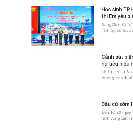
Học sinh TP 
thi Em yêu b
Sáng 28/3, Bộ Tư
Tỉnh ủy, Sở Giáo 
Cảnh sát biể
nữ tiêu biểu
Chiều 17/3, Bộ 
dương, trao thưở
Bầu cử sớm t
Đến 16h30 ngày 1
lệnh Vùng Cảnh s