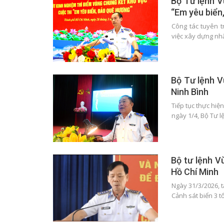
Bộ Tư lệnh V
“Em yêu biển
Công tác tuyên tr
việc xây dựng nh
Bộ Tư lệnh V
Ninh Bình
Tiếp tục thực hiệ
ngày 1/4, Bộ Tư 
Bộ tư lệnh V
Hồ Chí Minh
Ngày 31/3/2026, 
Cảnh sát biển 3 t