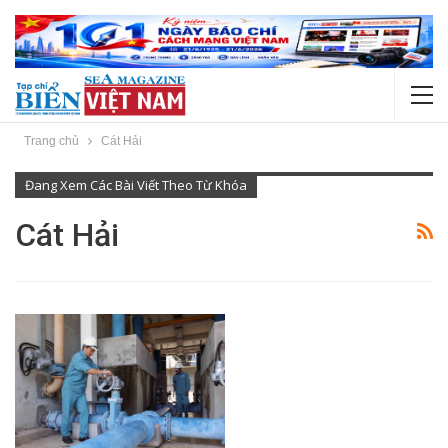
Trang chủ
Cát Hải
Đang Xem Các Bài Viết Theo Từ Khóa
Cát Hải