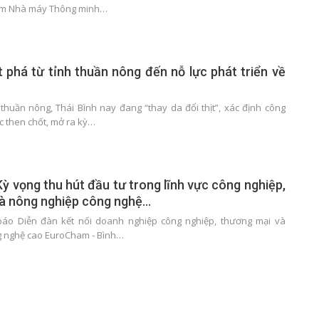
lãm Nhà máy Thông minh…
t phá từ tỉnh thuần nông đến nỗ lực phát triển về
 thuần nông, Thái Bình nay đang “thay da đổi thịt”, xác định công
c then chốt, mở ra kỳ…
Kỳ vọng thu hút đầu tư trong lĩnh vực công nghiệp,
à nông nghiệp công nghệ…
báo Diễn đàn kết nối doanh nghiệp công nghiệp, thương mại và
g nghệ cao EuroCham - Bình…