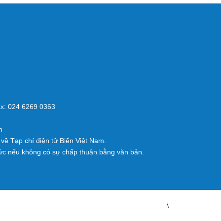
x: 024 6269 0363
m
về Tạp chí điện tử Biển Việt Nam.
ức nếu không có sự chấp thuận bằng văn bản.
\