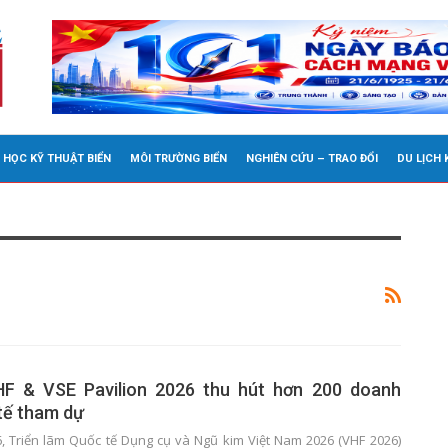
 HỌC KỸ THUẬT BIỂN
MÔI TRƯỜNG BIỂN
NGHIÊN CỨU – TRAO ĐỔI
DU LỊCH
HF & VSE Pavilion 2026 thu hút hơn 200 doanh
tế tham dự
6, Triển lãm Quốc tế Dụng cụ và Ngũ kim Việt Nam 2026 (VHF 2026)