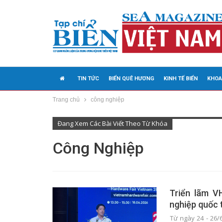
TIN TỨC
BIỂN QUÊ HƯƠNG
KINH TẾ BIỂN
KHOA
Trang chủ
công nghiệp
MEDIA
Đang Xem Các Bài Viết Theo Từ Khóa
Công Nghiệp
Triển lãm V
nghiệp quốc 
Từ ngày 24 - 26/