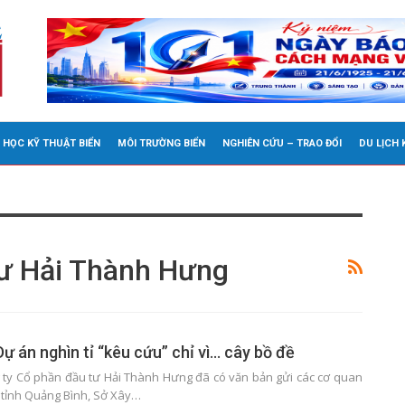
 HỌC KỸ THUẬT BIỂN
MÔI TRƯỜNG BIỂN
NGHIÊN CỨU – TRAO ĐỔI
DU LỊCH
ư Hải Thành Hưng
ự án nghìn tỉ “kêu cứu” chỉ vì… cây bồ đề
 ty Cổ phần đầu tư Hải Thành Hưng đã có văn bản gửi các cơ quan
tỉnh Quảng Bình, Sở Xây…