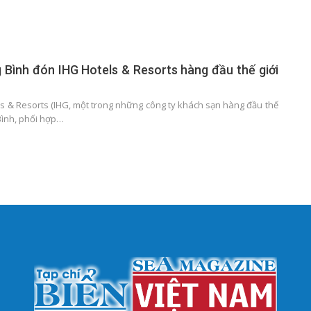
 Bình đón IHG Hotels & Resorts hàng đầu thế giới
ls & Resorts (IHG, một trong những công ty khách sạn hàng đầu thế
Bình, phối hợp…