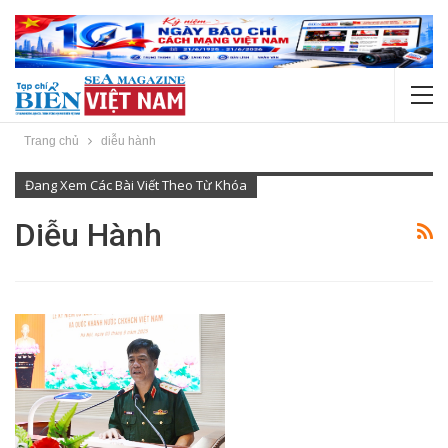
Trang chủ
diễu hành
Đang Xem Các Bài Viết Theo Từ Khóa
Diễu Hành