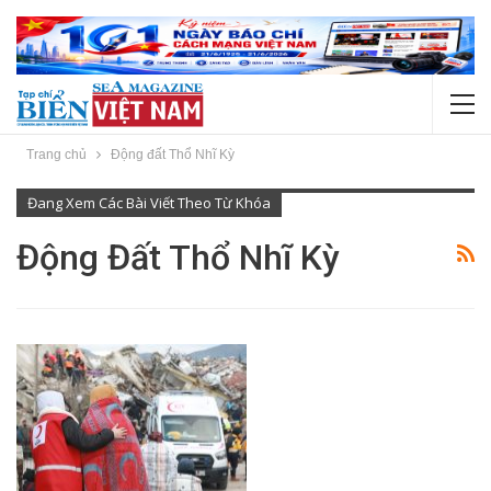
Trang chủ
Động đất Thổ Nhĩ Kỳ
Đang Xem Các Bài Viết Theo Từ Khóa
Động Đất Thổ Nhĩ Kỳ