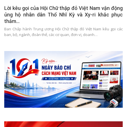
Lời kêu gọi của Hội Chữ thập đỏ Việt Nam vận động
ủng hộ nhân dân Thổ Nhĩ Kỳ và Xy-ri khắc phục
thảm…
Ban Chấp hành Trung ương Hội Chữ thập đỏ Việt Nam kêu gọi các
ban, bộ, ngành, đoàn thể, các cơ quan, đơn vị, doanh…