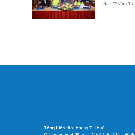
Nam TP Vũng Tàu.
Tổng biên tập:
Hoàng Thị Huệ
Giấy phép hoạt động số 445/GP-BTTTT - Bộ thô