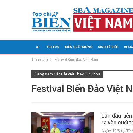
TIN TỨC
BIỂN QUÊ HƯƠNG
KINH TẾ BIỂN
KHOA
Trang chủ
Festival Biển đảo Việt Nam
MEDIA
Đang Xem Các Bài Viết Theo Từ Khóa
Festival Biển Đảo Việt 
Lần đầu tiên
ra vào cuối 
Ngày 10/5 tại TP 