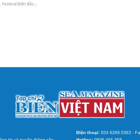
 Festival Biển đảo…
Điện thoại:
024 6269 0363 - Fa
ng tin và truyền thông cấp
Hotline:
0936 465 358