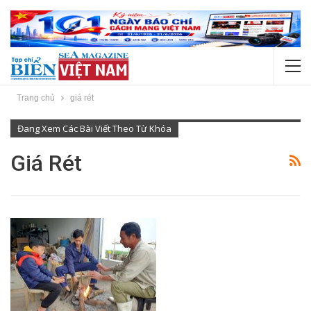
Trang chủ
giá rét
Đang Xem Các Bài Viết Theo Từ Khóa
Giá Rét