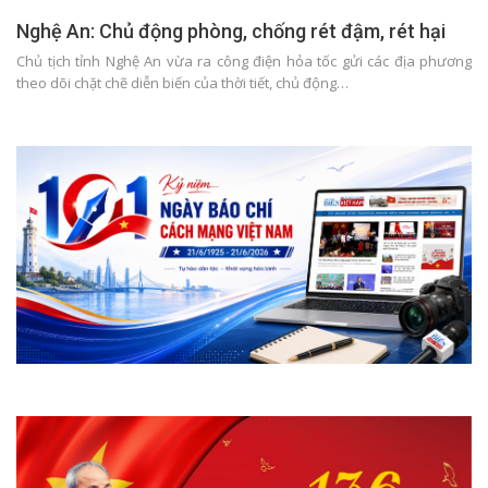
Nghệ An: Chủ động phòng, chống rét đậm, rét hại
Chủ tịch tỉnh Nghệ An vừa ra công điện hỏa tốc gửi các địa phương
theo dõi chặt chẽ diễn biến của thời tiết, chủ động…