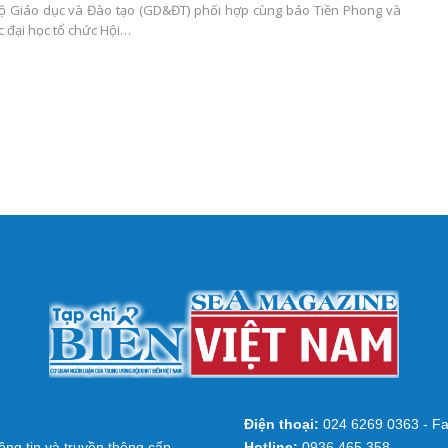
Bộ Giáo dục và Đào tạo (GD&ĐT) phối hợp cùng báo Tiền Phong và
c đại học tổ chức Hội…
Điện thoại:
024 6269 0363 - Fa
ng tin và truyền thông cấp
Hotline:
0936 465 358