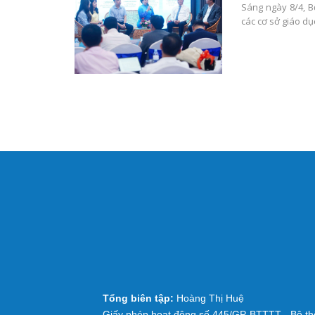
Sáng ngày 8/4, 
các cơ sở giáo dụ
Tổng biên tập:
Hoàng Thị Huệ
Giấy phép hoạt động số 445/GP-BTTTT - Bộ thô