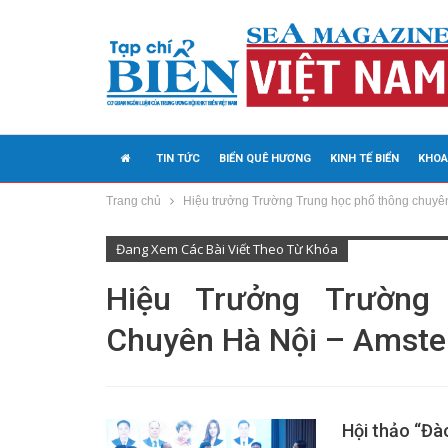
TIN TỨC
BIỂN QUÊ HƯƠNG
KINH TẾ BIỂN
KHOA
Trang chủ
Hiệu trưởng Trường Trung học phổ thông chuyê
MEDIA
Đang Xem Các Bài Viết Theo Từ Khóa
Hiệu Trưởng Trường
Chuyên Hà Nội – Amste
Hội thảo “Đào