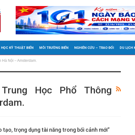
 HỌC KỸ THUẬT BIỂN
MÔI TRƯỜNG BIỂN
NGHIÊN CỨU – TRAO ĐỔI
DU LỊCH
n Hà Nội – Amsterdam.
 Trung Học Phổ Thông
rdam.
 tạo, trọng dụng tài năng trong bối cảnh mới”