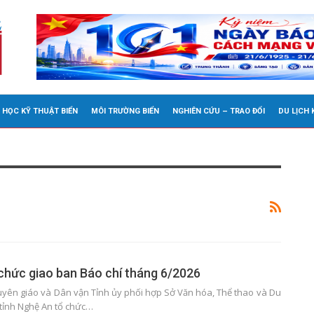
 HỌC KỸ THUẬT BIỂN
MÔI TRƯỜNG BIỂN
NGHIÊN CỨU – TRAO ĐỔI
DU LỊCH
chức giao ban Báo chí tháng 6/2026
uyên giáo và Dân vận Tỉnh ủy phối hợp Sở Văn hóa, Thể thao và Du
 tỉnh Nghệ An tổ chức…