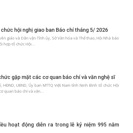
 chức hội nghị giao ban Báo chí tháng 5/ 2026
yên giáo và Dân vận Tỉnh ủy, Sở Văn hóa và Thể thao, Hội Nhà báo
ối hợp tổ chức Hội…
 chức gặp mặt các cơ quan báo chí và văn nghệ sĩ
uỷ, HĐND, UBND, Ủy ban MTTQ Việt Nam tỉnh Ninh Bình tổ chức Hội
 cơ quan báo chí và văn…
iều hoạt động diễn ra trong lễ kỷ niệm 995 năm