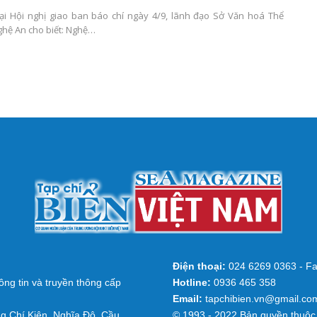
tại Hội nghị giao ban báo chí ngày 4/9, lãnh đạo Sở Văn hoá Thể
ghệ An cho biết: Nghệ…
Điện thoại:
024 6269 0363 - Fa
ng tin và truyền thông cấp
Hotline:
0936 465 358
Email:
tapchibien.vn@gmail.co
g Chí Kiên, Nghĩa Đô, Cầu
© 1993 - 2022 Bản quyền thuộc 