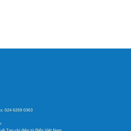
x: 024 6269 0363
m
về Tạp chí điện tử Biển Việt Nam.