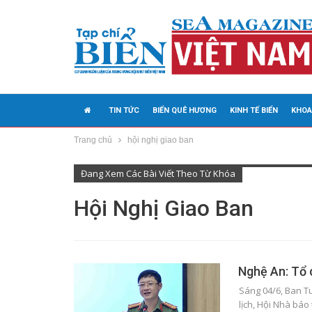
TIN TỨC
BIỂN QUÊ HƯƠNG
KINH TẾ BIỂN
KHOA
Trang chủ
hội nghị giao ban
MEDIA
Đang Xem Các Bài Viết Theo Từ Khóa
Hội Nghị Giao Ban
Nghệ An: Tổ 
Sáng 04/6, Ban T
lịch, Hội Nhà báo