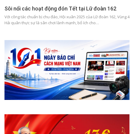
Sôi nổi các hoạt động đón Tết tại Lữ đoàn 162
Với công tác chuẩn bị chu đáo, Hội xuân 2025 của Lữ đoàn 162, Vùng 4
Hải quân thực sự là sân chơi lành mạnh, bổ ích cho…