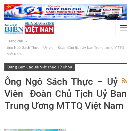
Trang chủ
ông Ngô Sách Thực – Uỷ viên Đoàn Chủ tịch Uỷ ban Trung ương MTTQ
Việt Nam
Đang Xem Các Bài Viết Theo Từ Khóa
Ông Ngô Sách Thực – Uỷ
Viên Đoàn Chủ Tịch Uỷ Ban
Trung Ương MTTQ Việt Nam