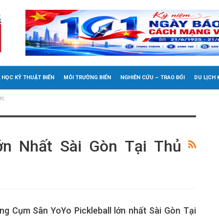
 HỌC KỸ THUẬT BIỂN
MÔI TRƯỜNG BIỂN
NGHIÊN CỨU – TRAO ĐỔI
DU LỊCH
ức
ớn Nhất Sài Gòn Tại Thủ
ng Cụm Sân YoYo Pickleball lớn nhất Sài Gòn Tại