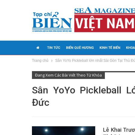
TIN TỨC
BIỂN QUÊ HƯƠNG
KINH TẾ BIỂN
KHOA
Trang chủ
Sân YoYo Pickleball lớn nhất Sài Gòn Tại Thủ Đ
MEDIA
Đang Xem Các Bài Viết Theo Từ Khóa
Sân YoYo Pickleball L
Đức
Lễ Khai Trươ