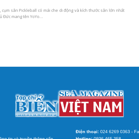
 cụm sân Pickleball có mái che di động và kích thước sân lớn nhất
Thủ Đức mang tên YoYo…
Điện thoại:
024 6269 0363 - Fa
ng tin và truyền thông cấp
Hotline:
0936 465 358