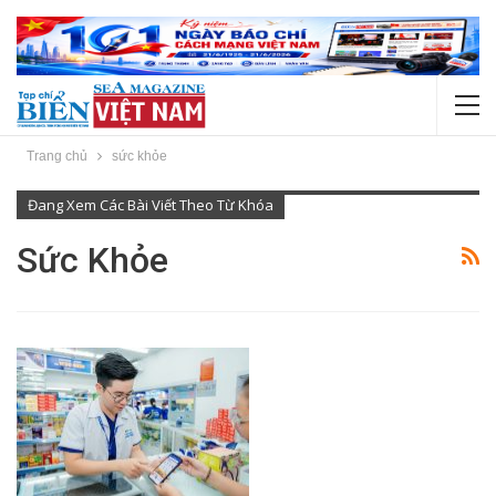
Trang chủ
sức khỏe
Đang Xem Các Bài Viết Theo Từ Khóa
Sức Khỏe