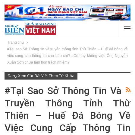
Trang chủ
#Tại sao Sở Thông tin và truyền thông tỉnh Thừ Thiên – Huế đá bóng về
việc cung cấp thông tin cho báo chí? #Có hay không việc Ông Nguyễn
Xuân Sơn chưa làm tròn trách nhiệm?
Đang Xem Các Bài Viết Theo Từ Khóa
#Tại Sao Sở Thông Tin Và
Truyền Thông Tỉnh Thừ
Thiên – Huế Đá Bóng Về
Việc Cung Cấp Thông Tin