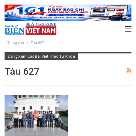
Trang chủ
Tàu 627
Đang Xem Các Bài Viết Theo Từ Khóa
Tàu 627