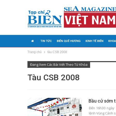
TIN TỨC
BIỂN QUÊ HƯƠNG
KINH TẾ BIỂN
KHOA
Trang chủ
tàu CSB 2008
MEDIA
Đang Xem Các Bài Viết Theo Từ Khóa
Tàu CSB 2008
Bầu cử sớm t
Đến 16h30 ngày 1
lệnh Vùng Cảnh s