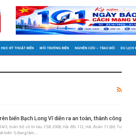
 HỌC KỸ THUẬT BIỂN
MÔI TRƯỜNG BIỂN
NGHIÊN CỨU – TRAO ĐỔI
DU LỊCH
rên biển Bạch Long Vĩ diễn ra an toàn, thành công
4/3, toàn bộ cử tri tàu CSB 2008, Hải đội 112, Hải đoàn 11 (Bộ Tư
át biển 1) đang làm…