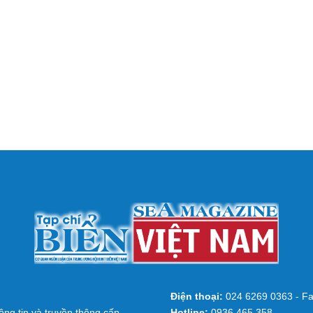
Điện thoại:
024 6269 0363 - Fa
ng tin và truyền thông cấp
Hotline:
0936 465 358