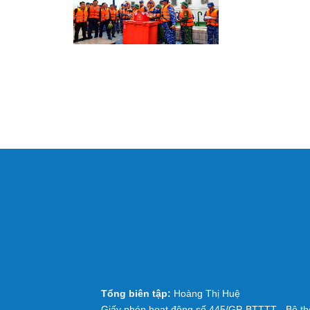
Tổng biên tập:
Hoàng Thị Huệ
Giấy phép hoạt động số 445/GP-BTTTT - Bộ thô