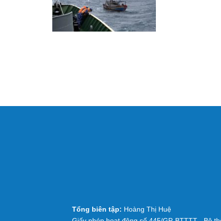
Tổng biên tập:
Hoàng Thị Huệ
Giấy phép hoạt động số 445/GP-BTTTT - Bộ thô