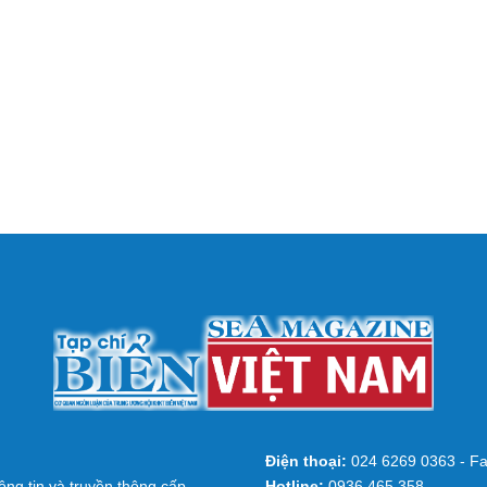
Điện thoại:
024 6269 0363 - Fa
ng tin và truyền thông cấp
Hotline:
0936 465 358