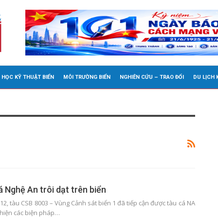
 HỌC KỸ THUẬT BIỂN
MÔI TRƯỜNG BIỂN
NGHIÊN CỨU – TRAO ĐỔI
DU LỊCH
 Nghệ An trôi dạt trên biển
2, tàu CSB 8003 – Vùng Cảnh sát biển 1 đã tiếp cận được tàu cá NA
 hiện các biện pháp…