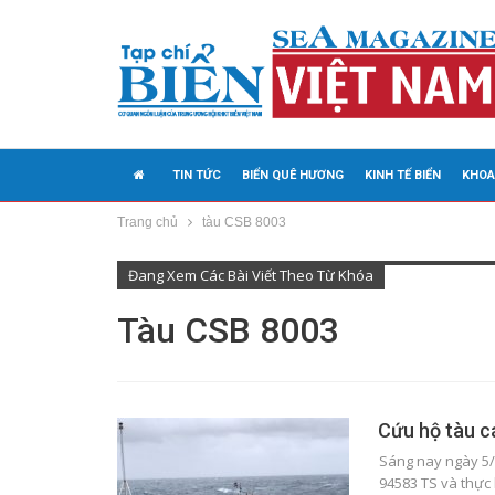
TIN TỨC
BIỂN QUÊ HƯƠNG
KINH TẾ BIỂN
KHOA
Trang chủ
tàu CSB 8003
MEDIA
Đang Xem Các Bài Viết Theo Từ Khóa
Tàu CSB 8003
Cứu hộ tàu cá
Sáng nay ngày 5/1
94583 TS và thực