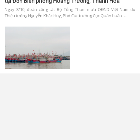
tại Đồn Biên phòng Hoằng Trường, Thanh Hóa
Ngày 8/10, đoàn công tác Bộ Tổng Tham mưu QĐND Việt Nam do
Thiếu tướng Nguyễn Khắc Huy, Phó Cục trưởng Cục Quân huấn -…
Ninh Bình, Thanh Hóa, Nghệ An, Quảng Trị tập trung
triển khai công tác ứng phó bão số 9
Theo Trung tâm Dự báo khí tượng thủy văn quốc gia, hồi 4 giờ sáng
24/9, tâm bão số 9 ở khoảng 21,3 độ vĩ Bắc; 114,3 độ…