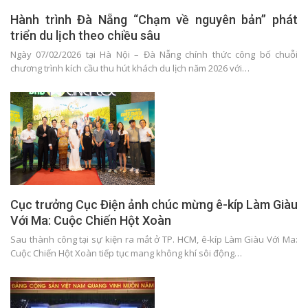
Hành trình Đà Nẵng “Chạm về nguyên bản” phát
triển du lịch theo chiều sâu
Ngày 07/02/2026 tại Hà Nội – Đà Nẵng chính thức công bố chuỗi
chương trình kích cầu thu hút khách du lịch năm 2026 với…
Cục trưởng Cục Điện ảnh chúc mừng ê-kíp Làm Giàu
Với Ma: Cuộc Chiến Hột Xoàn
Sau thành công tại sự kiện ra mắt ở TP. HCM, ê-kíp Làm Giàu Với Ma:
Cuộc Chiến Hột Xoàn tiếp tục mang không khí sôi động…