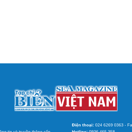
Điện thoại:
024 6269 0363 - Fa
ng tin và truyền thông cấp
Hotline:
0936 465 358