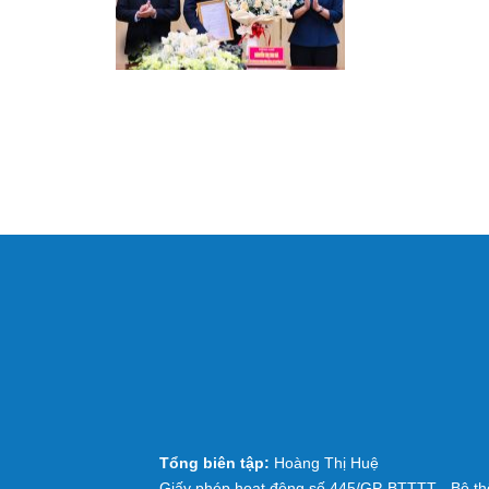
Tổng biên tập:
Hoàng Thị Huệ
Giấy phép hoạt động số 445/GP-BTTTT - Bộ thô