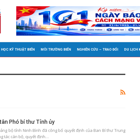
 HỌC KỸ THUẬT BIỂN
MÔI TRƯỜNG BIỂN
NGHIÊN CỨU – TRAO ĐỔI
DU LỊCH
tân Phó bí thư Tỉnh ủy
ng bộ tỉnh Ninh Bình đã công bố quyết định của Ban Bí thư Trung
g tác cán bộ, quyết định…