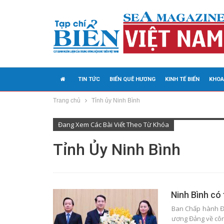
TIN TỨC
BIỂN QUÊ HƯƠNG
KINH TẾ BIỂN
KHOA
Trang chủ
Tỉnh ủy Ninh Bình
MEDIA
Đang Xem Các Bài Viết Theo Từ Khóa
Tỉnh Ủy Ninh Bình
Ninh Bình có 
Ban Chấp hành Đả
ương Đảng về côn