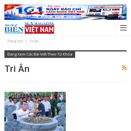
Trang chủ
Tri ân
Đang Xem Các Bài Viết Theo Từ Khóa
Tri Ân