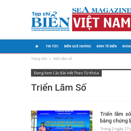
TIN TỨC
BIỂN QUÊ HƯƠNG
KINH TẾ BIỂN
KHOA
Trang chủ
triển lãm số
MEDIA
Đang Xem Các Bài Viết Theo Từ Khóa
Triển Lãm Số
Triển lãm s
bằng chứng lị
Trong 2 ngày 27 