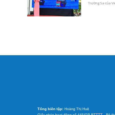
Trường Sa của V
Tổng biên tập:
Hoàng Thị Huệ
Giấy phép hoạt động số 445/GP-BTTTT - Bộ thô