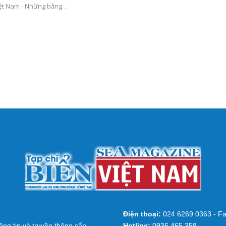
iệt Nam - Những bằng…
Điện thoại:
024 6269 0363 - Fa
ng tin và truyền thông cấp
Hotline:
0936 465 358