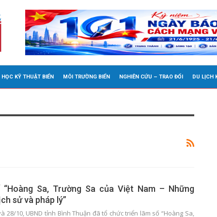
 HỌC KỸ THUẬT BIỂN
MÔI TRƯỜNG BIỂN
NGHIÊN CỨU – TRAO ĐỔI
DU LỊCH
ố “Hoàng Sa, Trường Sa của Việt Nam – Những
ch sử và pháp lý”
và 28/10, UBND tỉnh Bình Thuận đã tổ chức triển lãm số “Hoàng Sa,