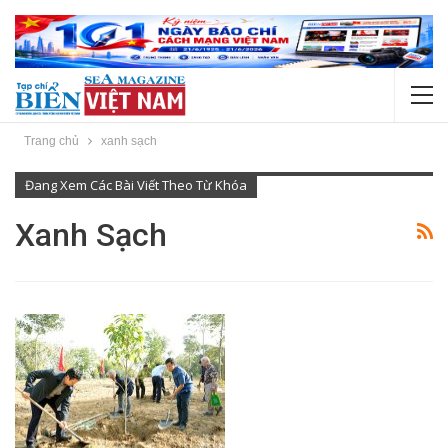
Trang chủ
xanh sạch
Đang Xem Các Bài Viết Theo Từ Khóa
Xanh Sạch