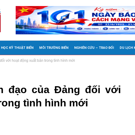
 HỌC KỸ THUẬT BIỂN
MÔI TRƯỜNG BIỂN
NGHIÊN CỨU – TRAO ĐỔI
DU LỊCH
i với hoạt động xuất bản trong tình hình mới
h đạo của Đảng đối với
rong tình hình mới