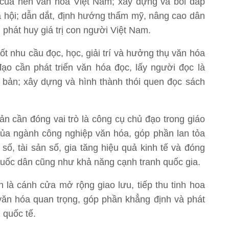
 của nền văn hóa Việt Nam; xây dựng và bồi đắp
ị xã hội; dẫn dắt, định hướng thẩm mỹ, nâng cao dân
, phát huy giá trị con người Việt Nam.
ốt nhu cầu đọc, học, giải trí và hưởng thụ văn hóa
ạo cần phát triển văn hóa đọc, lấy người đọc là
t bản; xây dựng và hình thành thói quen đọc sách
ản cần đóng vai trò là công cụ chủ đạo trong giáo
của ngành công nghiệp văn hóa, góp phần lan tỏa
 số, tài sản số, gia tăng hiệu quả kinh tế và đóng
quốc dân cũng như khả năng cạnh tranh quốc gia.
n là cánh cửa mở rộng giao lưu, tiếp thu tinh hoa
 văn hóa quan trọng, góp phần khẳng định và phát
quốc tế.