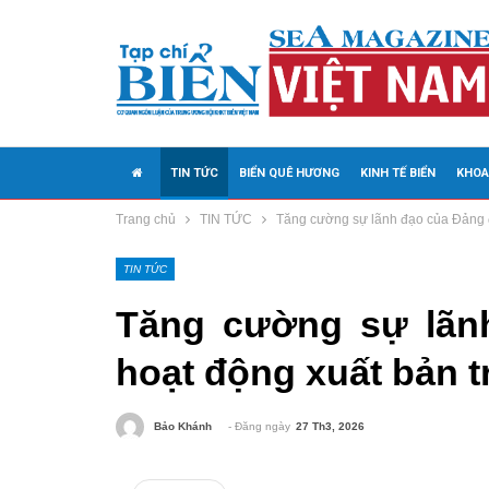
TIN TỨC
BIỂN QUÊ HƯƠNG
KINH TẾ BIỂN
KHOA
Trang chủ
TIN TỨC
Tăng cường sự lãnh đạo của Đảng đố
MEDIA
TIN TỨC
Tăng cường sự lãn
hoạt động xuất bản t
- Đăng ngày
27 Th3, 2026
Bảo Khánh