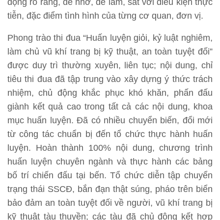
động rõ ràng, dễ nhớ, dễ làm, sát với điều kiện thực
tiễn, đặc điểm tình hình của từng cơ quan, đơn vị.
Phong trào thi đua “Huấn luyện giỏi, kỷ luật nghiêm,
làm chủ vũ khí trang bị kỹ thuật, an toàn tuyệt đối”
đư­ợc duy trì thư­ờng xuyên, liên tục; nội dung, chỉ
tiêu thi đua đã tập trung vào xây dựng ý thức trách
nhiệm, chủ động khắc phục khó khăn, phấn đấu
giành kết quả cao trong tất cả các nội dung, khoa
mục huấn luyện. Đã có nhiều chuyển biến, đổi mới
từ công tác chuẩn bị đến tổ chức thực hành huấn
luyện. Hoàn thành 100% nội dung, chương trình
huấn luyện chuyên ngành và thực hành các bảng
bố trí chiến đấu tại bến. Tổ chức diễn tập chuyển
trạng thái SSCĐ, bắn đạn thật súng, pháo trên biển
bảo đảm an toàn tuyệt đối về người, vũ khí trang bị
kỹ thuật tàu thuyền; các tàu đã chủ động kết hợp