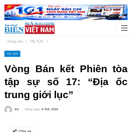
Trang chủ
TIN TỨC
TIN TỨC
Vòng Bán kết Phiên tòa
tập sự số 17: “Địa ốc
trung giới lục”
- Đăng ngày
8 Th5, 2026
PV
Chia sẻ