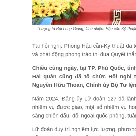
Thượng tá Bùi Long Giang, Chủ nhiệm Hậu cần-Kỹ thuật t
Tại hội nghị, Phòng Hậu cần-Kỹ thuật đã 
và phát động phong trào thi đua Quyết th
Chiều cùng ngày, tại TP. Phú Quốc, tỉ
Hải quân cũng đã tổ chức Hội nghị 
Nguyễn Hữu Thoan, Chính ủy Bộ Tư lện
Năm 2024, Đảng ủy Lữ đoàn 127 đã lãnh 
nhiệm vụ được giao, một số nhiệm vụ hoà
sàng chiến đấu, đối ngoại quốc phòng, tuần 
Lữ đoàn duy trì nghiêm lực lượng, phương t