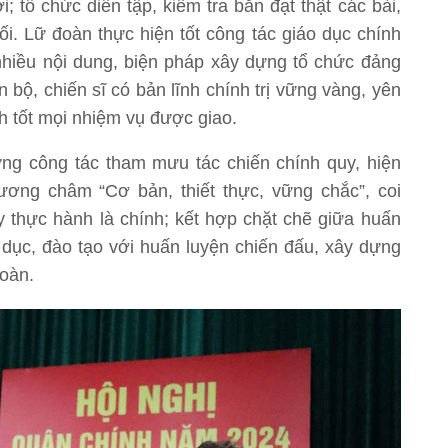
i; tổ chức diễn tập, kiểm tra bắn đạt thật các bài,
đối. Lữ đoàn thực hiện tốt công tác giáo dục chính
ộ nhiều nội dung, biện pháp xây dựng tổ chức đảng
 bộ, chiến sĩ có bản lĩnh chính trị vững vàng, yên
h tốt mọi nhiệm vụ được giao.
ng công tác tham mưu tác chiến chính quy, hiện
hương châm “Cơ bản, thiết thực, vững chắc”, coi
y thực hành là chính; kết hợp chặt chẽ giữa huấn
o dục, đào tạo với huấn luyện chiến đấu, xây dựng
toàn.