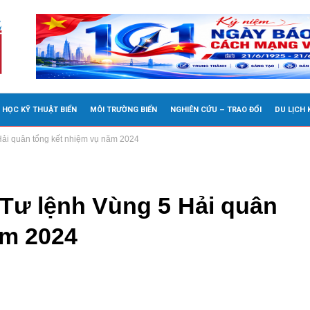
 HỌC KỸ THUẬT BIỂN
MÔI TRƯỜNG BIỂN
NGHIÊN CỨU – TRAO ĐỔI
DU LỊCH
Hải quân tổng kết nhiệm vụ năm 2024
 Tư lệnh Vùng 5 Hải quân
ăm 2024