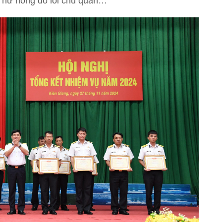
, hư hỏng do lỗi chủ quan…