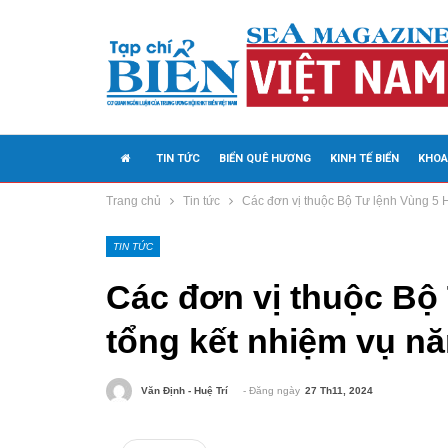
TIN TỨC
BIỂN QUÊ HƯƠNG
KINH TẾ BIỂN
KHOA
Trang chủ
Tin tức
Các đơn vị thuộc Bộ Tư lệnh Vùng 5 
MEDIA
TIN TỨC
Các đơn vị thuộc Bộ
tổng kết nhiệm vụ n
- Đăng ngày
27 Th11, 2024
Văn Định - Huệ Trí