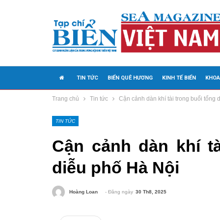
TIN TỨC
BIỂN QUÊ HƯƠNG
KINH TẾ BIỂN
KHOA
Trang chủ
Tin tức
Cận cảnh dàn khí tài trong buổi tổng 
MEDIA
TIN TỨC
Cận cảnh dàn khí tà
diễu phố Hà Nội
- Đăng ngày
30 Th8, 2025
Hoàng Loan