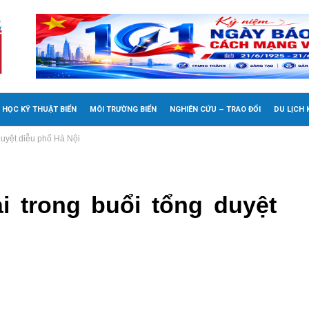
 HỌC KỸ THUẬT BIỂN
MÔI TRƯỜNG BIỂN
NGHIÊN CỨU – TRAO ĐỔI
DU LỊCH
duyệt diễu phố Hà Nội
i trong buổi tổng duyệt