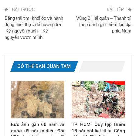
BÀI TRƯỚC
BÀI TIẾP
Bằng trái tim, khối óc và hành
Vùng 2 Hải quân – Thành trì
động thiết thực để hướng tới
thép canh giữ thềm lục địa
‘Kỷ nguyên xanh – Kỷ
phía Nam
nguyên vươn mình’
CÓ THỂ BẠN QUAN TÂM
Bức ảnh gần 60 năm và
TP. HCM: Quy tập thêm
cuộc kết nối kỳ diệu: Đội
18 hài cốt liệt sĩ tại Công