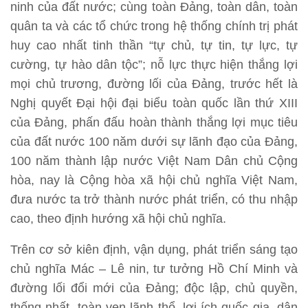
ninh của đất nước; cùng toàn Đảng, toàn dân, toàn
quân ta và các tổ chức trong hệ thống chính trị phát
huy cao nhất tinh thần “tự chủ, tự tin, tự lực, tự
cường, tự hào dân tộc”; nỗ lực thực hiện thắng lợi
mọi chủ trương, đường lối của Đảng, trước hết là
Nghị quyết Đại hội đại biểu toàn quốc lần thứ XIII
của Đảng, phấn đấu hoàn thành thắng lợi mục tiêu
của đất nước 100 năm dưới sự lãnh đạo của Đảng,
100 năm thành lập nước Việt Nam Dân chủ Cộng
hòa, nay là Cộng hòa xã hội chủ nghĩa Việt Nam,
đưa nước ta trở thành nước phát triển, có thu nhập
cao, theo định hướng xã hội chủ nghĩa.
Trên cơ sở kiên định, vận dụng, phát triển sáng tạo
chủ nghĩa Mác – Lê nin, tư tưởng Hồ Chí Minh và
đường lối đổi mới của Đảng; độc lập, chủ quyền,
thống nhất, toàn vẹn lãnh thổ, lợi ích quốc gia, dân