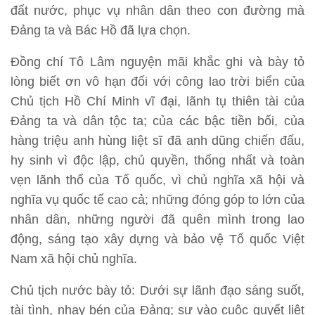
đất nước, phục vụ nhân dân theo con đường mà
Đảng ta và Bác Hồ đã lựa chọn.
Đồng chí Tô Lâm nguyện mãi khắc ghi và bày tỏ
lòng biết ơn vô hạn đối với công lao trời biển của
Chủ tịch Hồ Chí Minh vĩ đại, lãnh tụ thiên tài của
Đảng ta và dân tộc ta; của các bậc tiền bối, của
hàng triệu anh hùng liệt sĩ đã anh dũng chiến đấu,
hy sinh vì độc lập, chủ quyền, thống nhất và toàn
vẹn lãnh thổ của Tổ quốc, vì chủ nghĩa xã hội và
nghĩa vụ quốc tế cao cả; những đóng góp to lớn của
nhân dân, những người đã quên mình trong lao
động, sáng tạo xây dựng và bảo vệ Tổ quốc Việt
Nam xã hội chủ nghĩa.
Chủ tịch nước bày tỏ: Dưới sự lãnh đạo sáng suốt,
tài tình, nhạy bén của Đảng; sự vào cuộc quyết liệt