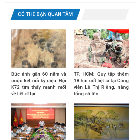
CÓ THỂ BẠN QUAN TÂM
Bức ảnh gần 60 năm và
TP. HCM: Quy tập thêm
cuộc kết nối kỳ diệu: Đội
18 hài cốt liệt sĩ tại Công
K72 tìm thấy manh mối
viên Lê Thị Riêng, nâng
về liệt sĩ tại…
tổng số lên…