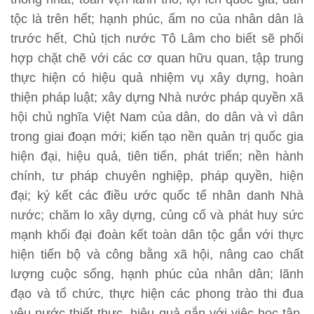
tộc là trên hết; hạnh phúc, ấm no của nhân dân là
trước hết, Chủ tịch nước Tô Lâm cho biết sẽ phối
hợp chặt chẽ với các cơ quan hữu quan, tập trung
thực hiện có hiệu quả nhiệm vụ xây dựng, hoàn
thiện pháp luật; xây dựng Nhà nước pháp quyền xã
hội chủ nghĩa Việt Nam của dân, do dân và vì dân
trong giai đoạn mới; kiến tạo nền quản trị quốc gia
hiện đại, hiệu quả, tiên tiến, phát triển; nền hành
chính, tư pháp chuyên nghiệp, pháp quyền, hiện
đại; ký kết các điều ước quốc tế nhân danh Nhà
nước; chăm lo xây dựng, củng cố và phát huy sức
mạnh khối đại đoàn kết toàn dân tộc gắn với thực
hiện tiến bộ và công bằng xã hội, nâng cao chất
lượng cuộc sống, hạnh phúc của nhân dân; lãnh
đạo và tổ chức, thực hiện các phong trào thi đua
yêu nước thiết thực, hiệu quả gắn với việc học tập,