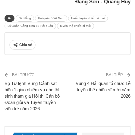
Đặng Sơn - Quang Huy
Đà Nẵng
Hải quân Việt Nam
Huấn luyện chiến sĩ mới
Lữ đoàn Công binh 83 Hải quân
tuyên thệ chiến sĩ mới
Chia sẻ
BÀI TRƯỚC
BÀI TIẾP
Bộ Tư lệnh Vùng Cảnh sát
Vùng 4 Hải quân tổ chức Lễ
biển 1 giao nhiệm vụ cho thí
tuyên thệ chiến sĩ mới năm
sinh tham gia Hội thi Cán bộ
2026
Đoàn giỏi và Tuyên truyền
viên trẻ năm 2026