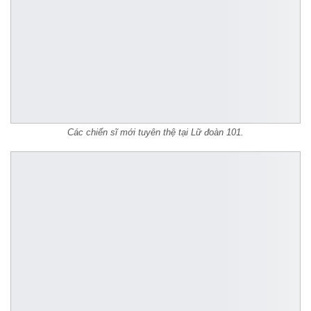
Các chiến sĩ mới tuyên thệ tại Lữ đoàn 101.