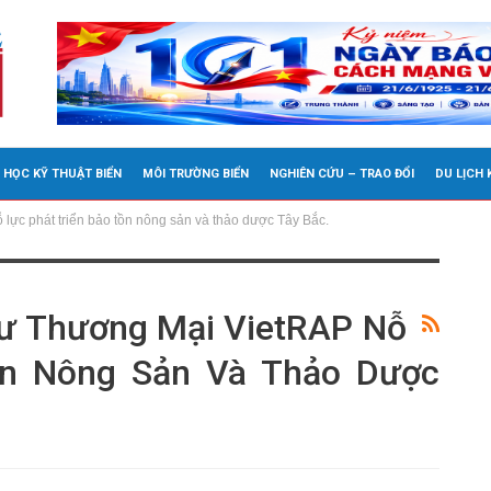
 HỌC KỸ THUẬT BIỂN
MÔI TRƯỜNG BIỂN
NGHIÊN CỨU – TRAO ĐỔI
DU LỊCH
lực phát triển bảo tồn nông sản và thảo dược Tây Bắc.
ư Thương Mại VietRAP Nỗ
ồn Nông Sản Và Thảo Dược