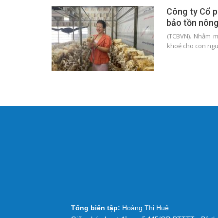
Công ty Cổ p
bảo tồn nông
(TCBVN). Nhằm m
khoẻ cho con ngư
Tổng biên tập:
Hoàng Thị Huệ