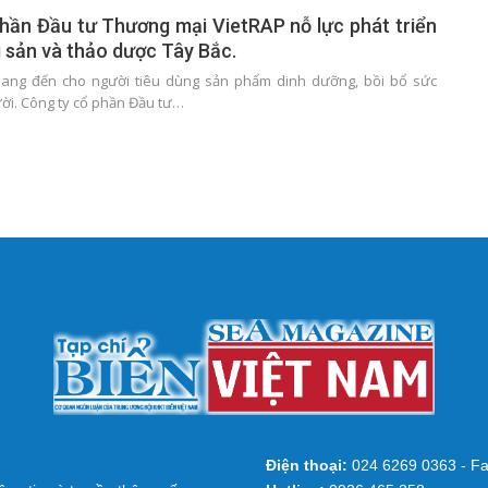
hần Đầu tư Thương mại VietRAP nỗ lực phát triển
 sản và thảo dược Tây Bắc.
ang đến cho người tiêu dùng sản phẩm dinh dưỡng, bồi bổ sức
ời. Công ty cổ phần Đầu tư…
Điện thoại:
024 6269 0363 - Fa