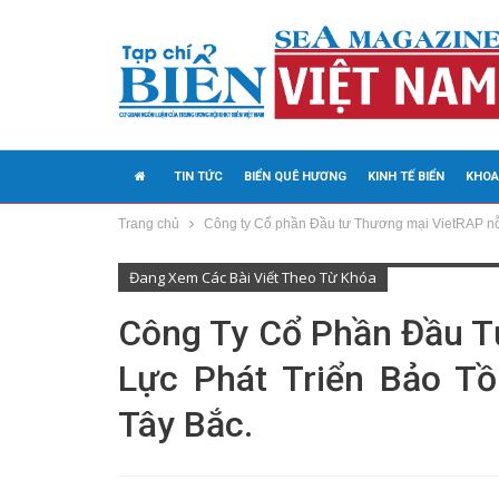
TIN TỨC
BIỂN QUÊ HƯƠNG
KINH TẾ BIỂN
KHOA
Trang chủ
Công ty Cổ phần Đầu tư Thương mại VietRAP nỗ 
MEDIA
Đang Xem Các Bài Viết Theo Từ Khóa
Công Ty Cổ Phần Đầu T
Lực Phát Triển Bảo T
Tây Bắc.