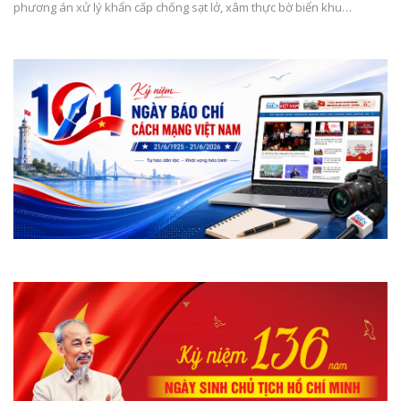
phương án xử lý khẩn cấp chống sạt lở, xâm thực bờ biển khu…