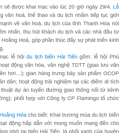
iến sẽ được khai mạc vào lúc 20 giờ ngày 29/4.
Lễ
g văn hoá, thể thao và du lịch nhằm tiếp tục giới
 mạnh về văn hoá, du lịch của tỉnh Thanh Hóa nói
ểm nhấn, thu hút khách du lịch và các nhà đầu tư
n Hoằng Hoá, góp phần thúc đẩy sự phát triển kinh
g.
 mạc lễ hội
du lịch biển Hải Tiến
gồm: lễ hội Phủ
hoạt động văn hóa, văn nghệ TDTT (giao lưu văn
uyền hơi…); gian hàng trưng bày sản phẩm OCOP
n dân; hoạt động trải nghiệm tại các điểm di tích
ỹ thuật dự án tuyến đường giao thông nối từ kênh
ng); phối hợp với Công ty CP Flamingo tổ chức
Hoằng Hóa
cho biết: Khai trương mùa du lịch biển
hoạt động hấp dẫn với mong muốn mang đến cho
ng nhớ tại biển Hải Tiến, lá phổi xanh của huyện