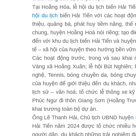
Tại Hoằng Hóa, lễ hội du lịch biển Hải T
hội du lịch
biển Hải Tiến với các hoạt độn
thiệu, quảng bá, phát huy tiềm năng, thế
chung, huyện Hoằng Hoá nói riêng; tạo đi
đến với khu du lịch biển Hải Tiến và huyệ
tế – xã hội của huyện theo hướng bền vữn
Các hoạt động trước, trong và sau khai
Vàng xã Hoằng Xuân; lễ hội Bút Nghiên; 
nghệ, Tennis, bóng chuyền da, bóng ch
của huyện để giới thiệu đến du khách, nhâ
lịch sử – văn hoá; tổ chức lễ thông xe k
Phúc Ngư đi thôn Giang Sơn (Hoằng Trườ
khai trương toàn bộ dự án.
Ông Lê Thanh Hải, Chủ tịch UBND huyện
Hải Tiến năm 2024 được tổ chức nhiều 
người dân, du khách những trải nghiệm đá