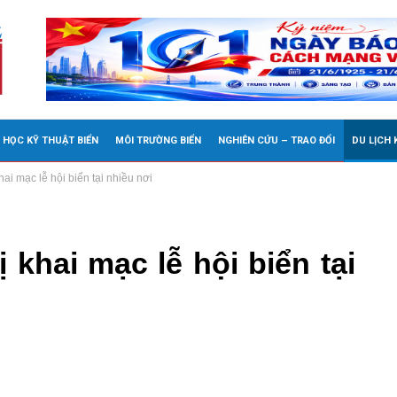
 HỌC KỸ THUẬT BIỂN
MÔI TRƯỜNG BIỂN
NGHIÊN CỨU – TRAO ĐỔI
DU LỊCH
i mạc lễ hội biển tại nhiều nơi
khai mạc lễ hội biển tại