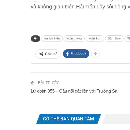
và không gian biển Hải Tiến đầy sôi động v
du lịch biển
Hoằng Hóa
Nghi Sơn
Sầm Sơn
T
Facebook
Chia sẻ
BÀI TRƯỚC
Lữ đoàn 955 – Cầu nối đất liền với Trường Sa
CÓ THỂ BẠN QUAN TÂM