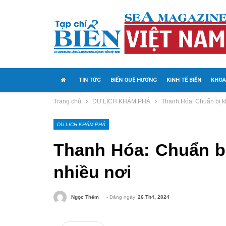
TIN TỨC
BIỂN QUÊ HƯƠNG
KINH TẾ BIỂN
KHOA
Trang chủ
DU LỊCH KHÁM PHÁ
Thanh Hóa: Chuẩn bị kha
MEDIA
DU LỊCH KHÁM PHÁ
Thanh Hóa: Chuẩn bị 
nhiều nơi
- Đăng ngày
26 Th4, 2024
Ngọc Thêm