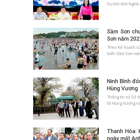
Du lịch tỉnh Nghệ 
Sầm Sơn chu
Sơn năm 202
Theo Kế hoạch củ
biển Sầm Sơn nă
Ninh Bình đó
Hùng Vương
Thông tin từ Sở du
tổ Hùng Vương n
Thanh Hóa: 
ngày mất Anh