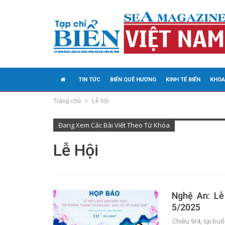
TIN TỨC
BIỂN QUÊ HƯƠNG
KINH TẾ BIỂN
KHOA
Trang chủ
Lễ hội
MEDIA
Đang Xem Các Bài Viết Theo Từ Khóa
Lễ Hội
Nghệ An: Lễ
5/2025
Chiều 9/4, tại b