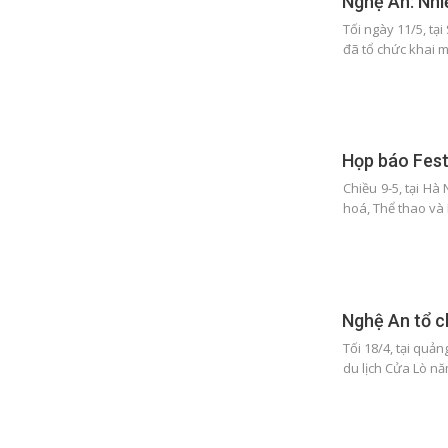
Nghệ An: Nhiề
Tối ngày 11/5, tạ
đã tổ chức khai 
Họp báo Fest
Chiều 9-5, tại Hà
hoá, Thể thao và
Nghệ An tổ c
Tối 18/4, tại quả
du lịch Cửa Lò n