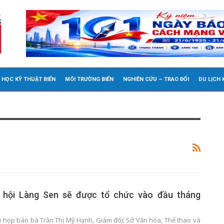
 HỌC KỸ THUẬT BIỂN
MÔI TRƯỜNG BIỂN
NGHIÊN CỨU – TRAO ĐỔI
DU LỊCH
 hội Làng Sen sẽ được tổ chức vào đầu tháng
uổi họp báo bà Trần Thị Mỹ Hạnh, Giám đốc Sở Văn hóa, Thể thao và