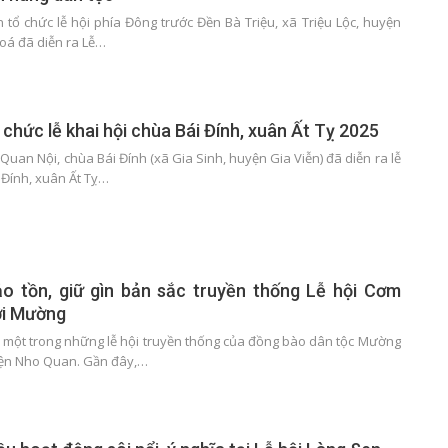
n tổ chức lễ hội phía Đông trước Đền Bà Triệu, xã Triệu Lộc, huyện
oá đã diễn ra Lễ…
 chức lễ khai hội chùa Bái Đính, xuân Ất Tỵ 2025
 Quan Nội, chùa Bái Đính (xã Gia Sinh, huyện Gia Viễn) đã diễn ra lễ
 Đính, xuân Ất Tỵ…
ảo tồn, giữ gìn bản sắc truyền thống Lễ hội Cơm
ời Mường
à một trong những lễ hội truyền thống của đồng bào dân tộc Mường
yện Nho Quan. Gần đây,…