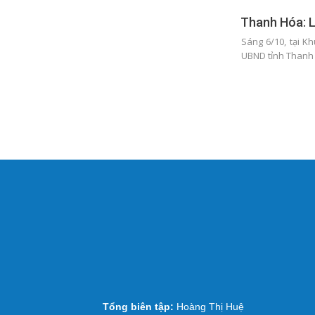
Thanh Hóa: L
Sáng 6/10, tại Kh
UBND tỉnh Thanh 
Tổng biên tập:
Hoàng Thị Huệ