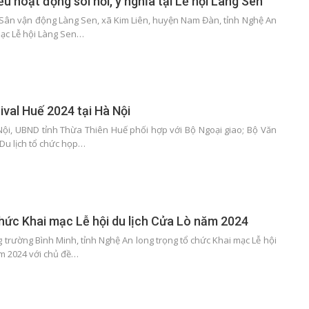
u hoạt động sôi nổi, ý nghĩa tại Lễ hội Làng Sen
i Sân vận động Làng Sen, xã Kim Liên, huyện Nam Đàn, tỉnh Nghệ An
mạc Lễ hội Làng Sen…
ival Huế 2024 tại Hà Nội
 Nội, UBND tỉnh Thừa Thiên Huế phối hợp với Bộ Ngoại giao; Bộ Văn
 Du lịch tổ chức họp…
hức Khai mạc Lễ hội du lịch Cửa Lò năm 2024
ng trường Bình Minh, tỉnh Nghệ An long trọng tổ chức Khai mạc Lễ hội
ăm 2024 với chủ đề…