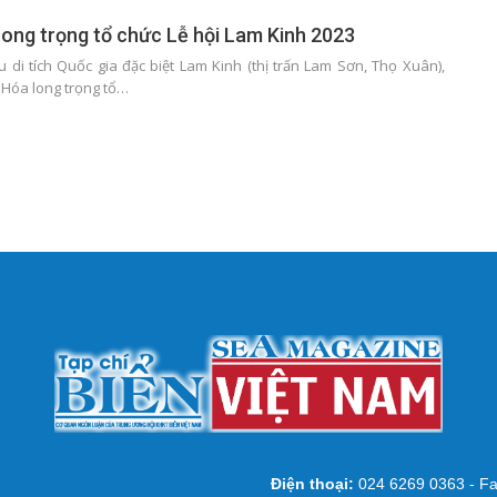
ong trọng tổ chức Lễ hội Lam Kinh 2023
u di tích Quốc gia đặc biệt Lam Kinh (thị trấn Lam Sơn, Thọ Xuân),
Hóa long trọng tổ…
Điện thoại:
024 6269 0363 - Fa