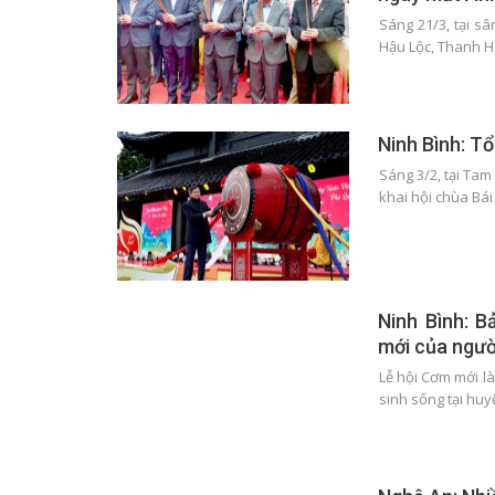
Sáng 21/3, tại sâ
Hậu Lộc, Thanh H
Ninh Bình: Tổ
Sáng 3/2, tại Tam
khai hội chùa Bái
Ninh Bình: B
mới của ngư
Lễ hội Cơm mới l
sinh sống tại hu